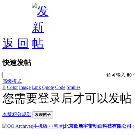
返 回
快速发帖
还可输入
80
高级模式
B
Color
Image
Link
Quote
Code
Smilies
您需要登录后才可以发帖
本版积分规则
发表帖子
|
Archiver
|
手机版
|
小黑屋
|
北京欧新宇雷动画科技有限公司