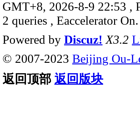
GMT+8, 2026-8-9 22:53
, 
2 queries , Eaccelerator On.
Powered by
Discuz!
X3.2
L
© 2007-2023
Beijing Ou-L
返回顶部
返回版块