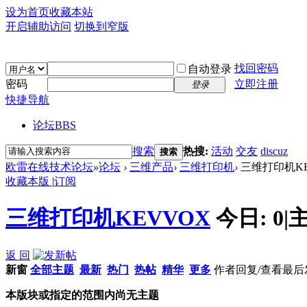
设为首页
收藏本站
开启辅助访问
切换到窄版
找回密码
自动登录
密码
立即注册
登录
快捷导航
论坛
BBS
搜索
热搜:
活动
交友
discuz
搜索
欧雷在线技术论坛
»
论坛
›
三维产品
›
三维打印机
›
三维打印机KE
收藏本版
|
订阅
三维打印机KEVVOX
今日:
0
|
返 回
新窗
全部主题
最新
热门
热帖
精华
更多
作者
回复/查看
最后
本版块或指定的范围内尚无主题