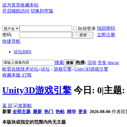
设为首页
收藏本站
开启辅助访问
切换到窄版
找回密码
自动登录
密码
立即注册
登录
快捷导航
论坛
BBS
搜索
热搜:
活动
交友
discuz
搜索
欧雷在线技术论坛
»
论坛
›
游戏引擎
›
Unity3D游戏引擎
收藏本版
|
订阅
Unity3D游戏引擎
今日:
0
|
主题
返 回
新窗
全部主题
最新
热门
热帖
精华
更多
2026-08-06
作者
回
本版块或指定的范围内尚无主题