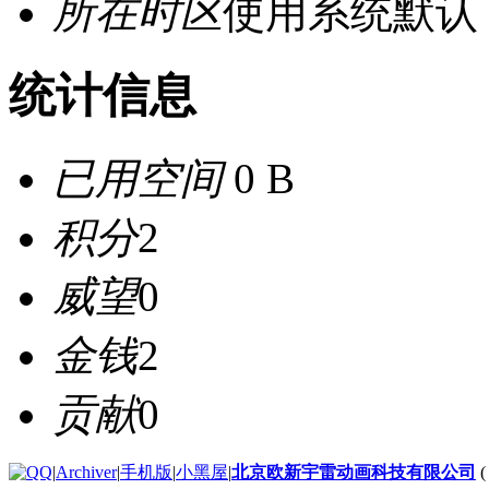
所在时区
使用系统默认
统计信息
已用空间
0 B
积分
2
威望
0
金钱
2
贡献
0
|
Archiver
|
手机版
|
小黑屋
|
北京欧新宇雷动画科技有限公司