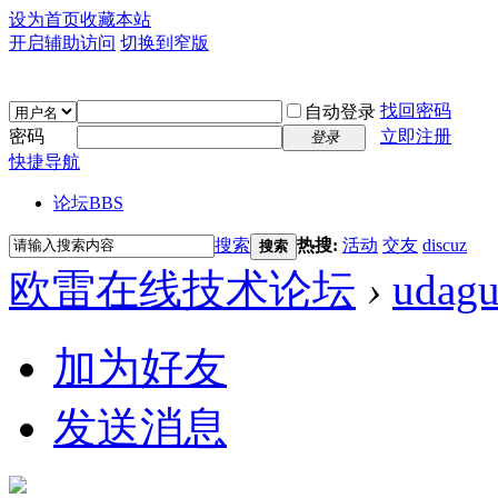
设为首页
收藏本站
开启辅助访问
切换到窄版
找回密码
自动登录
密码
立即注册
登录
快捷导航
论坛
BBS
搜索
热搜:
活动
交友
discuz
搜索
欧雷在线技术论坛
›
udag
加为好友
发送消息