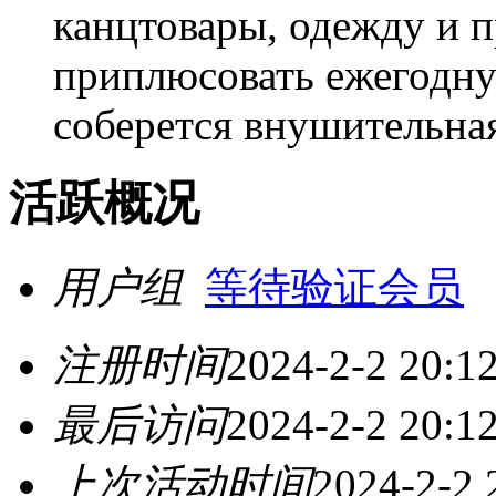
канцтовары, одежду и п
приплюсовать ежегодную
соберется внушительна
活跃概况
用户组
等待验证会员
注册时间
2024-2-2 20:1
最后访问
2024-2-2 20:1
上次活动时间
2024-2-2 