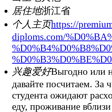
居住地
浙江省
个人主页
https://premiu
diploms.com/%D0%
%D0%B4%D0%B8%D0
%D0%B3%D0%BE%D0
兴趣爱好
Выгодно или н
давайте посчитаем. За 
студента ожидают расх
еду, проживание вблизи